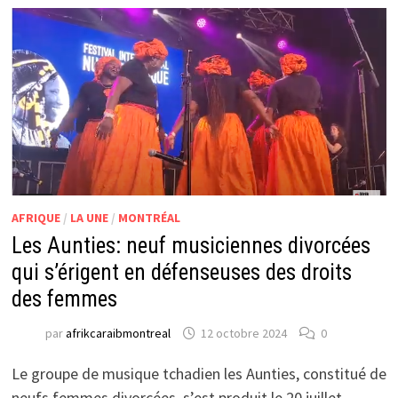
AFRIQUE
/
LA UNE
/
MONTRÉAL
Les Aunties: neuf musiciennes divorcées
qui s’érigent en défenseuses des droits
des femmes
par
afrikcaraibmontreal
12 octobre 2024
0
Le groupe de musique tchadien les Aunties, constitué de
neufs femmes divorcées, s’est produit le 20 juillet