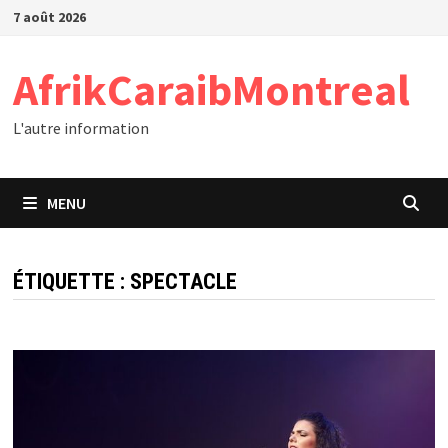
Passer
7 août 2026
au
contenu
AfrikCaraibMontreal
L'autre information
MENU
ÉTIQUETTE :
SPECTACLE