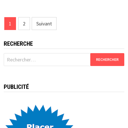
Pagination
1
2
Suivant
des
publications
RECHERCHE
Rechercher :
PUBLICITÉ