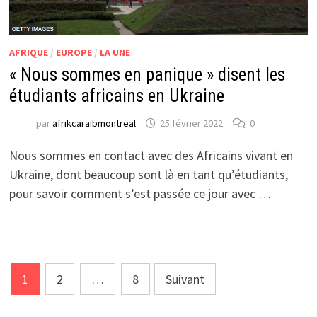
AFRIQUE
/
EUROPE
/
LA UNE
« Nous sommes en panique » disent les
étudiants africains en Ukraine
par
afrikcaraibmontreal
25 février 2022
0
Nous sommes en contact avec des Africains vivant en
Ukraine, dont beaucoup sont là en tant qu’étudiants,
pour savoir comment s’est passée ce jour avec …
Pagination
1
2
…
8
Suivant
des