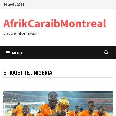
Passer
10 août 2026
au
contenu
AfrikCaraibMontreal
L'autre information
MENU
ÉTIQUETTE :
NIGÉRIA