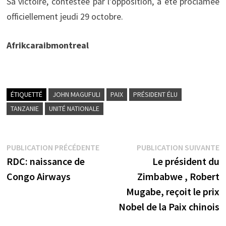
Sa victoire, contestée par l’opposition, a été proclamée
officiellement jeudi 29 octobre.
Afrikcaraibmontreal
ÉTIQUETTÉ
JOHN MAGUFULI
PAIX
PRÉSIDENT ÉLU
TANZANIE
UNITÉ NATIONALE
Navigation
Publication
P
PUBLICATION PRÉCÉDENTE
PUBLICATION SUIVANTE
précédente :
s
RDC: naissance de
Le président du
de
Congo Airways
Zimbabwe , Robert
l’article
Mugabe, reçoit le prix
Nobel de la Paix chinois