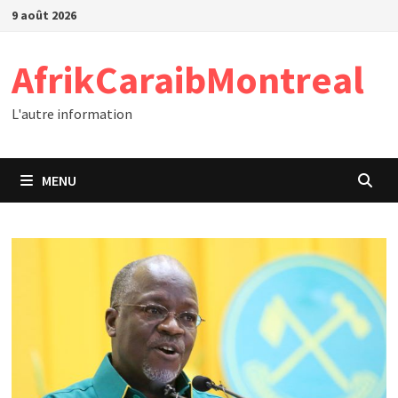
Passer
9 août 2026
au
contenu
AfrikCaraibMontreal
L'autre information
MENU