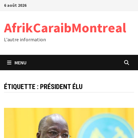
Passer
6 août 2026
au
contenu
AfrikCaraibMontreal
L'autre information
MENU
ÉTIQUETTE :
PRÉSIDENT ÉLU