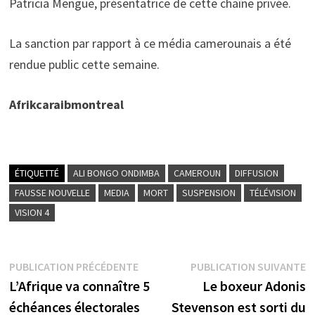
Patricia Mengue, présentatrice de cette chaîne privée.
La sanction par rapport à ce média camerounais a été
rendue public cette semaine.
Afrikcaraibmontreal
ÉTIQUETTÉ
ALI BONGO ONDIMBA
CAMEROUN
DIFFUSION
FAUSSE NOUVELLE
MEDIA
MORT
SUSPENSION
TÉLÉVISION
VISION 4
Navigation
Publication
P
PUBLICATION PRÉCÉDENTE
PUBLICATION SUIVANTE
précédente :
s
L’Afrique va connaître 5
Le boxeur Adonis
de
échéances électorales
Stevenson est sorti du