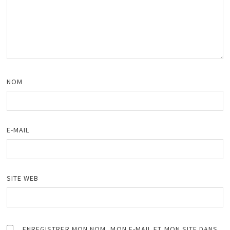
NOM
E-MAIL
SITE WEB
ENREGISTRER MON NOM, MON E-MAIL ET MON SITE DANS