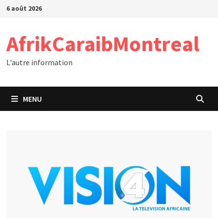
Passer
6 août 2026
au
contenu
AfrikCaraibMontreal
L'autre information
MENU