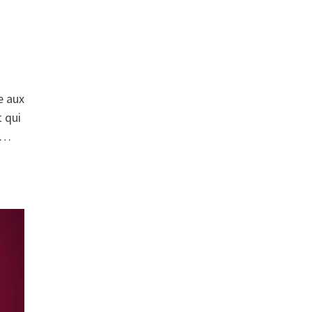
e aux
 qui
s …