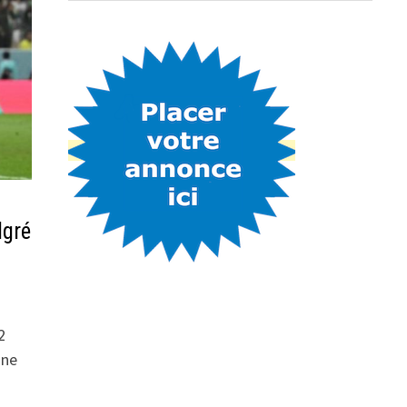
lgré
2
 ne