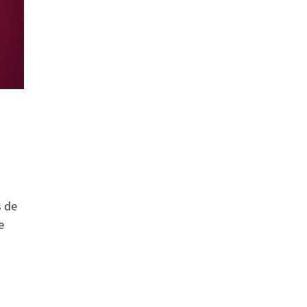
s de
e