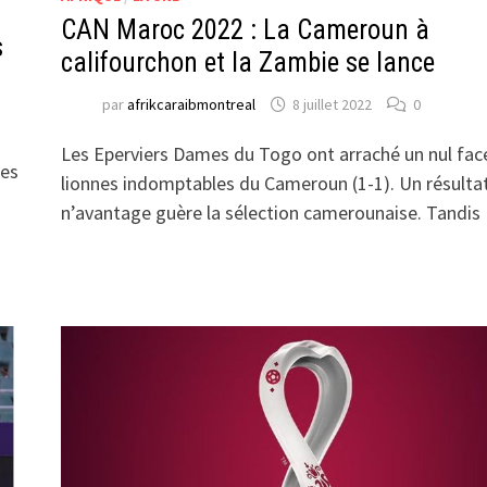
CAN Maroc 2022 : La Cameroun à
s
califourchon et la Zambie se lance
par
afrikcaraibmontreal
8 juillet 2022
0
Les Eperviers Dames du Togo ont arraché un nul fac
les
lionnes indomptables du Cameroun (1-1). Un résultat
n’avantage guère la sélection camerounaise. Tandi