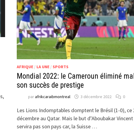
AFRIQUE
/
LA UNE
/
SPORTS
Mondial 2022: le Cameroun éliminé ma
son succès de prestige
s,
par
afrikcaraibmontreal
3 décembre 2022
0
Les Lions Indomptables domptent le Brésil (1-0), ce 
décembre au Qatar. Mais le but d’Aboubakar Vincent
servira pas son pays car, la Suisse …