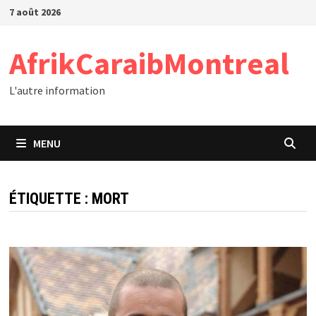
Passer
7 août 2026
au
contenu
AfrikCaraibMontreal
L'autre information
MENU
ÉTIQUETTE :
MORT