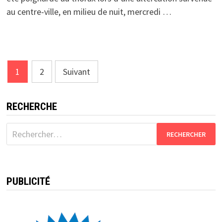
au centre-ville, en milieu de nuit, mercredi …
Pagination
1
2
Suivant
des
publications
RECHERCHE
Rechercher :
PUBLICITÉ