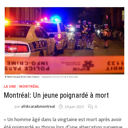
LA UNE
/
MONTRÉAL
Montréal: Un jeune poignardé à mort
par
afrikcaraibmontreal
24 juin 2015
0
« Un homme âgé dans la vingtaine est mort après avoir
été poignardé au thorax lors d’une altercation survenue