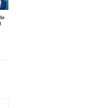
lle
t