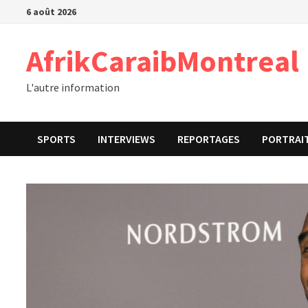
Passer
6 août 2026
au
contenu
AfrikCaraibMontreal
L'autre information
SPORTS
INTERVIEWS
REPORTAGES
PORTRAI