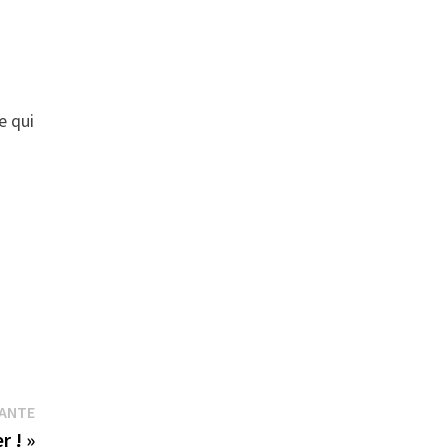
e qui
Publication
VANTE
suivante :
r ! »