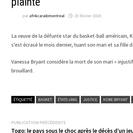
plainte
par
afrikcaraibmontreal
25 février 2020
La veuve de la défunte star du basket-ball américain, Ko
s’est écrasé le mois dernier, tuant son mari et sa fille 
Vanessa Bryant considère la mort de son mari « injustifi
brouillard.
ÉTIQUETTÉ
BASKET
ÉTATS-UNIS
JUSTICE
KOBE BRYANT
Navigation
Publication
PUBLICATION PRÉCÉDENTE
précédente :
Togo: le pays sous le choc après le décès d’un j