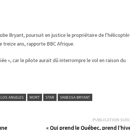
be Bryant, poursuit en justice le propriétaire de l’hélicoptèr
de treize ans, rapporte BBC Afrique.
ée », car le pilote aurait dû interrompre le vol en raison du
LOS ANGELES
MORT
STAR
VANESSA BRYANT
PUBLICATION SUI
eune
« Qui prend le Québec, prend l’hive