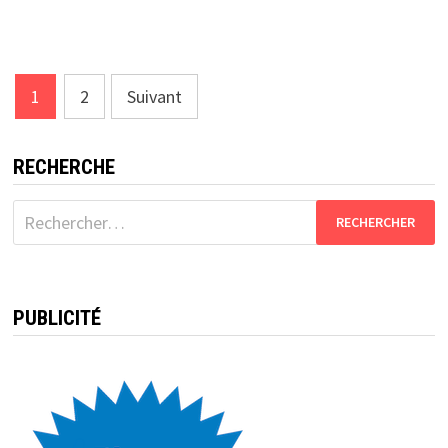
Pagination
1
2
Suivant
des
publications
RECHERCHE
Rechercher :
PUBLICITÉ