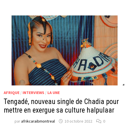
AFRIQUE
/
INTERVIEWS
/
LA UNE
Tengadé, nouveau single de Chadia pour
mettre en exergue sa culture halpulaar
par
afrikcaraibmontreal
10 octobre 2022
0