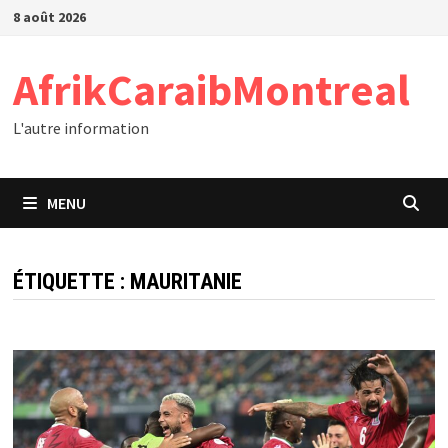
Passer
8 août 2026
au
contenu
AfrikCaraibMontreal
L'autre information
MENU
ÉTIQUETTE :
MAURITANIE