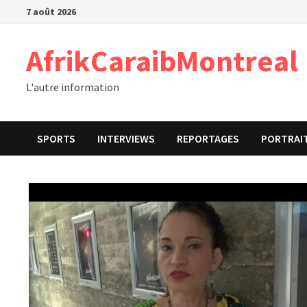
Passer
7 août 2026
au
contenu
AfrikCaraibMontreal
L'autre information
SPORTS
INTERVIEWS
REPORTAGES
PORTRAI