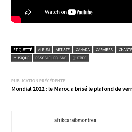
ÉTIQUETTÉ
ALBUM
ARTISTE
CANADA
CARAIBES
CHANT
MUSIQUE
PASCALE LEBLANC
QUÉBEC
Navigation
Publication
PUBLICATION PRÉCÉDENTE
précédente :
Mondial 2022 : le Maroc a brisé le plafond de ver
de
l’article
afrikcaraibmontreal