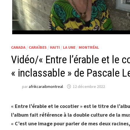
CANADA
/
CARAÏBES
/
HAITI
/
LA UNE
/
MONTRÉAL
Vidéo/« Entre l’érable et le c
« inclassable » de Pascale L
par
afrikcaraibmontreal
12 décembre 2022
« Entre l’érable et le cocotier » est le titre de l’a
l’album fait référence à la double culture de la mus
« C’est une image pour parler de mes deux racines,