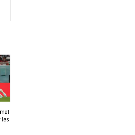
emet
r les