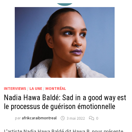
INTERVIEWS
/
LA UNE
/
MONTRÉAL
Nadia Hawa Baldé: Sad in a good way est
le processus de guérison émotionnelle
par
afrikcaraibmontreal
3 mai 2022
0
L’artiste Nadia Hawa Baldé dit Hawa B. nous présente