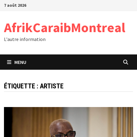
Passer
7 août 2026
au
contenu
AfrikCaraibMontreal
L'autre information
MENU
ÉTIQUETTE :
ARTISTE