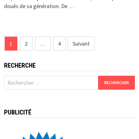
doués de sa génération. De …
Pagination
1
2
…
4
Suivant
des
publications
RECHERCHE
Rechercher :
PUBLICITÉ