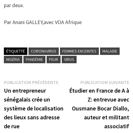
par deux.
Par Anani GALLEY,avec VOA Afrique
ÉTIQUETTÉ
CORONAVIRUS
FEMMES ENCEINTES
MALADIE
NIGÉRIA
PANDÉMIE
PEUR
VIRUS
Navigation
Publication
P
PUBLICATION PRÉCÉDENTE
PUBLICATION SUIVANTE
précédente :
s
Un entrepreneur
Étudier en France de A à
de
sénégalais crée un
Z: entrevue avec
l’article
système de localisation
Ousmane Bocar Diallo,
des lieux sans adresse
auteur et militant
de rue
associatif