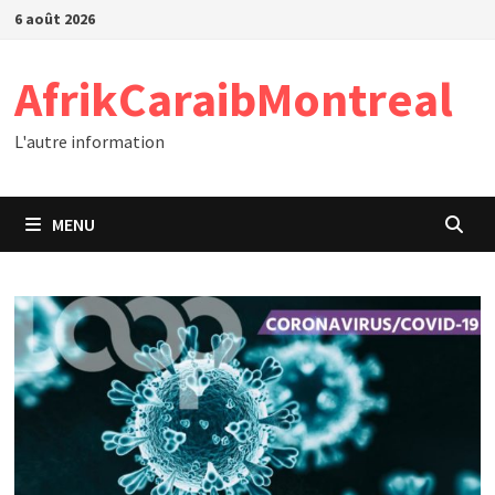
Passer
6 août 2026
au
contenu
AfrikCaraibMontreal
L'autre information
MENU