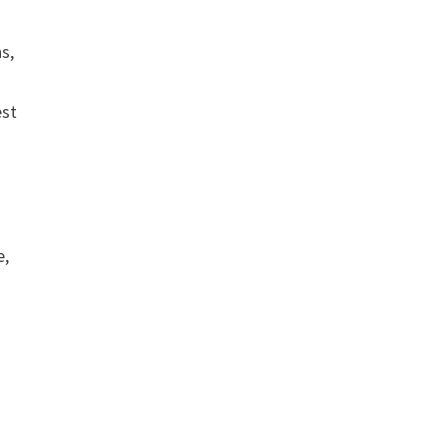
s,
est
e,
e