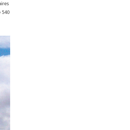
aires
e 540