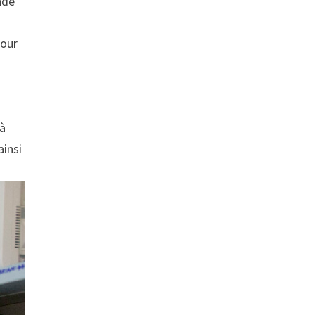
ndé
pour
 à
ainsi