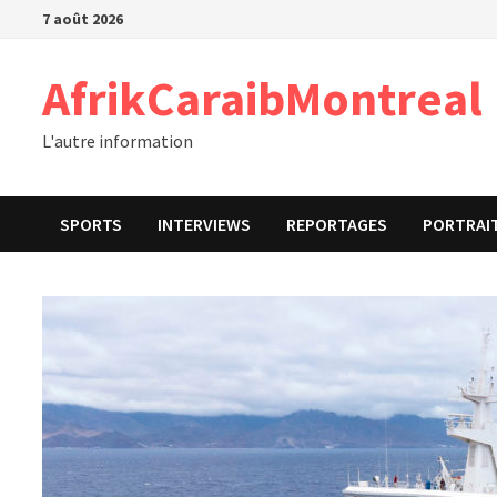
Passer
7 août 2026
au
contenu
AfrikCaraibMontreal
L'autre information
SPORTS
INTERVIEWS
REPORTAGES
PORTRAI