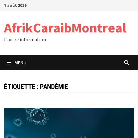
Passer
7 août 2026
au
contenu
AfrikCaraibMontreal
L'autre information
MENU
ÉTIQUETTE :
PANDÉMIE