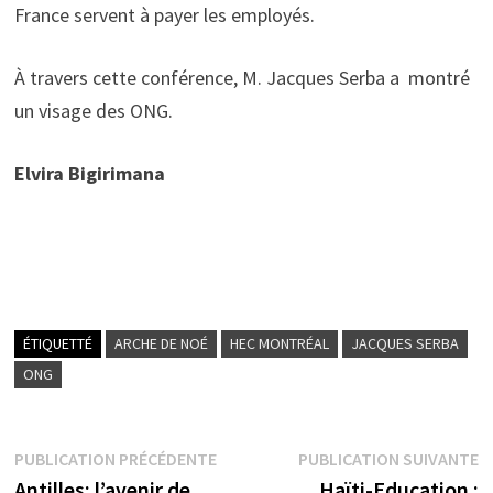
France servent à payer les employés.
À travers cette conférence, M. Jacques Serba a montré
un visage des ONG.
Elvira Bigirimana
ÉTIQUETTÉ
ARCHE DE NOÉ
HEC MONTRÉAL
JACQUES SERBA
ONG
Navigation
Publication
P
PUBLICATION PRÉCÉDENTE
PUBLICATION SUIVANTE
précédente :
s
Antilles: l’avenir de
Haïti-Education :