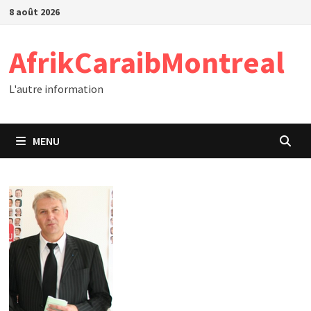
Passer
8 août 2026
au
contenu
AfrikCaraibMontreal
L'autre information
MENU