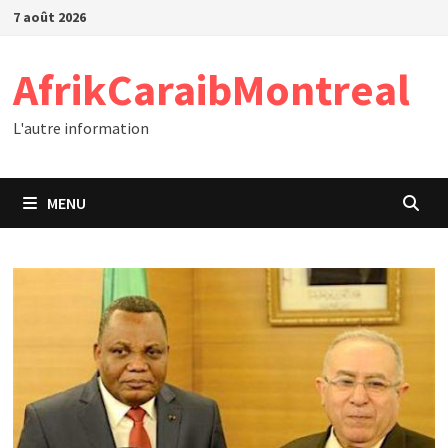
Passer
7 août 2026
au
contenu
AfrikCaraibMontreal
L'autre information
MENU