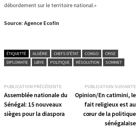
débordement sur le territoire national.»
Source: Agence Ecofin
ÉTIQUETTÉ
ALGÉRIE
CHEFS D'ÉTAT
CONGO
CRISE
DIPLOMATIE
LIBYE
POLITIQUE
RÉSOLUTION
SOMMET
Navigation
Publication
P
PUBLICATION PRÉCÉDENTE
PUBLICATION SUIVANTE
précédente :
s
Assemblée nationale du
Opinion/En catimini, le
de
Sénégal: 15 nouveaux
fait religieux est au
l’article
sièges pour la diaspora
cœur de la politique
sénégalaise