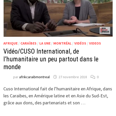
AFRIQUE
/
CARAÏBES
/
LA UNE
/
MONTRÉAL
/
VIDÉOS
/
VIDEOS
Vidéo/CUSO International, de
l’humanitaire un peu partout dans le
monde
par
afrikcaraibmontreal
27 novembre 2018
0
Cuso International fait de l’humanitaire en Afrique, dans
les Caraibes, en Amérique latine et en Asie du Sud-Est,
grâce aux dons, des partenariats et son …