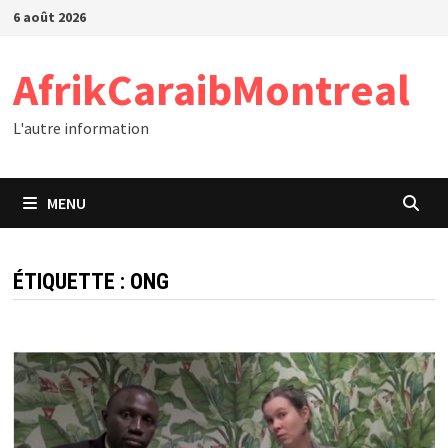
Passer
6 août 2026
au
contenu
AfrikCaraibMontreal
L'autre information
MENU
ÉTIQUETTE :
ONG