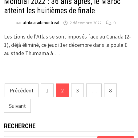
Mondial 2022 : 36 ans après, le Maroc
atteint les huitièmes de finale
par
afrikcaraibmontreal
2 décembre 2022
0
Les Lions de l’Atlas se sont imposés face au Canada (2-
1), déjà éliminé, ce jeudi 1er décembre dans la poule E
au stade Thumama à …
Pagination
Précédent
1
2
3
…
8
des
Suivant
publications
RECHERCHE