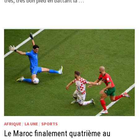
très, très bon pied en battant la …
AFRIQUE
/
LA UNE
/
SPORTS
Le Maroc finalement quatrième au