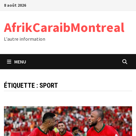
Passer
8 août 2026
au
contenu
AfrikCaraibMontreal
L'autre information
MENU
ÉTIQUETTE :
SPORT