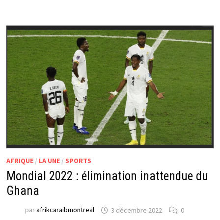
AFRIQUE
/
LA UNE
/
SPORTS
Mondial 2022 : élimination inattendue du
Ghana
par
afrikcaraibmontreal
3 décembre 2022
0