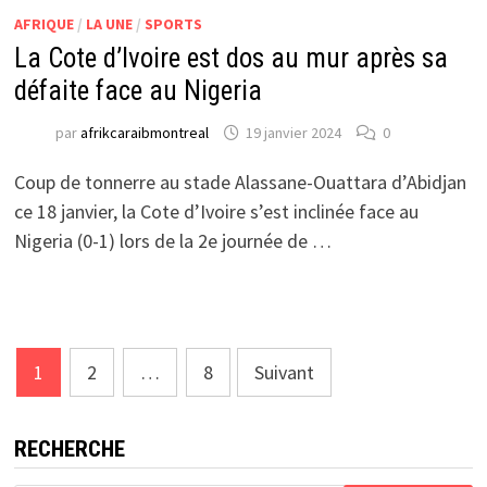
AFRIQUE
/
LA UNE
/
SPORTS
La Cote d’Ivoire est dos au mur après sa
défaite face au Nigeria
par
afrikcaraibmontreal
19 janvier 2024
0
Coup de tonnerre au stade Alassane-Ouattara d’Abidjan
ce 18 janvier, la Cote d’Ivoire s’est inclinée face au
Nigeria (0-1) lors de la 2e journée de …
Pagination
1
2
…
8
Suivant
des
publications
RECHERCHE