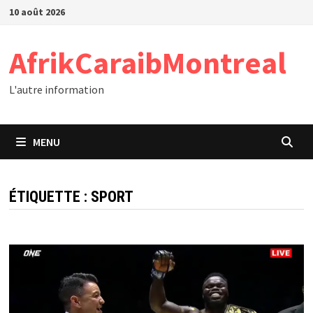
Passer
10 août 2026
au
contenu
AfrikCaraibMontreal
L'autre information
MENU
ÉTIQUETTE :
SPORT