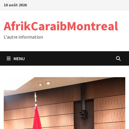
Passer
10 août 2026
au
contenu
AfrikCaraibMontreal
L'autre information
MENU