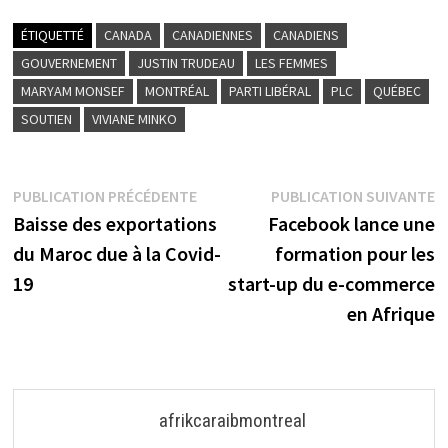
ÉTIQUETTÉ
CANADA
CANADIENNES
CANADIENS
GOUVERNEMENT
JUSTIN TRUDEAU
LES FEMMES
MARYAM MONSEF
MONTRÉAL
PARTI LIBÉRAL
PLC
QUÉBEC
SOUTIEN
VIVIANE MINKO
Navigation
Publication
P
PUBLICATION PRÉCÉDENTE
PUBLICATION SUIVANTE
précédente :
s
Baisse des exportations
Facebook lance une
de
du Maroc due à la Covid-
formation pour les
l’article
19
start-up du e-commerce
en Afrique
afrikcaraibmontreal