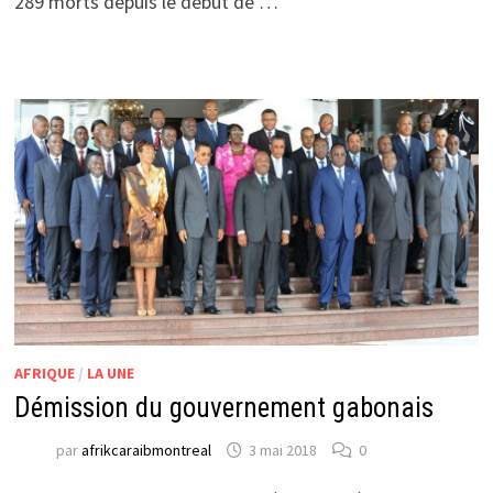
289 morts depuis le début de …
AFRIQUE
/
LA UNE
Démission du gouvernement gabonais
par
afrikcaraibmontreal
3 mai 2018
0