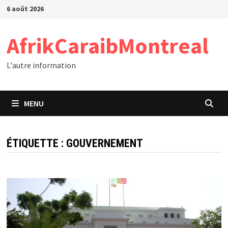
Passer
6 août 2026
au
contenu
AfrikCaraibMontreal
L'autre information
MENU
ÉTIQUETTE :
GOUVERNEMENT