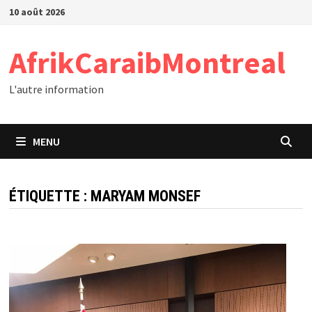
Passer
10 août 2026
au
contenu
AfrikCaraibMontreal
L'autre information
MENU
ÉTIQUETTE :
MARYAM MONSEF