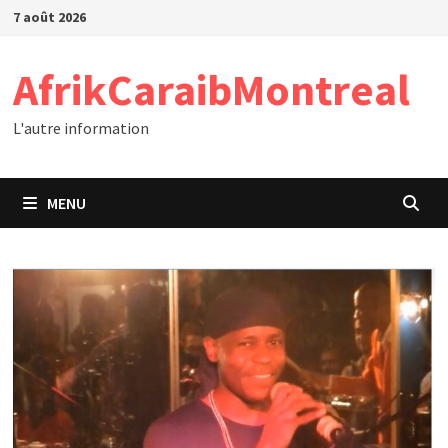
Passer
7 août 2026
au
contenu
AfrikCaraibMontreal
L'autre information
MENU