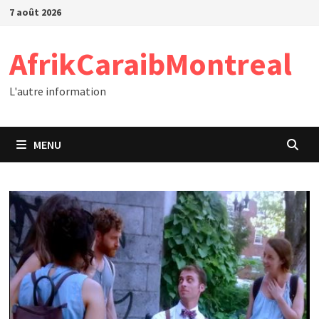
Passer
7 août 2026
au
contenu
AfrikCaraibMontreal
L'autre information
MENU