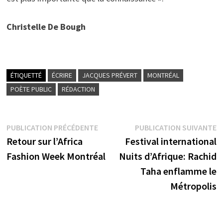
Christelle De Bough
ÉTIQUETTÉ
ÉCRIRE
JACQUES PRÉVERT
MONTRÉAL
POÈTE PUBLIC
RÉDACTION
Navigation
Publication
P
PUBLICATION PRÉCÉDENTE
PUBLICATION SUIVANTE
précédente :
s
Retour sur l’Africa
Festival international
de
Fashion Week Montréal
Nuits d’Afrique: Rachid
l’article
Taha enflamme le
Métropolis