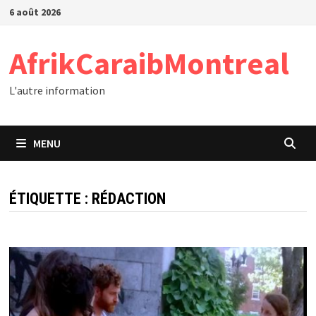
Passer
6 août 2026
au
contenu
AfrikCaraibMontreal
L'autre information
MENU
ÉTIQUETTE :
RÉDACTION