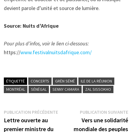
devient parole d’unité et source de lumière.
Source: Nuits d’Afrique
Pour plus d’infos, voir le lien ci-dessous:
https://
www.festivalnuitsdafrique.com/
ÉTIQUETTÉ
CONCERTS
GRÈN SÉMÉ
ILE DE LA RÉUNION
MONTRÉAL
SÉNÉGAL
SENNY CAMARA
ZAL SISSOKHO
Navigation
Publication
P
PUBLICATION PRÉCÉDENTE
PUBLICATION SUIVANTE
précédente :
s
Lettre ouverte au
Vers une solidarité
de
premier ministre du
mondiale des peuples