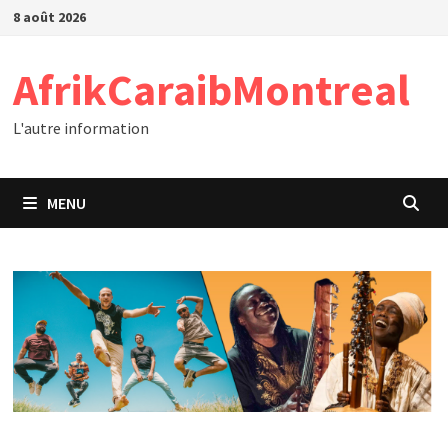
Passer
8 août 2026
au
contenu
AfrikCaraibMontreal
L'autre information
MENU