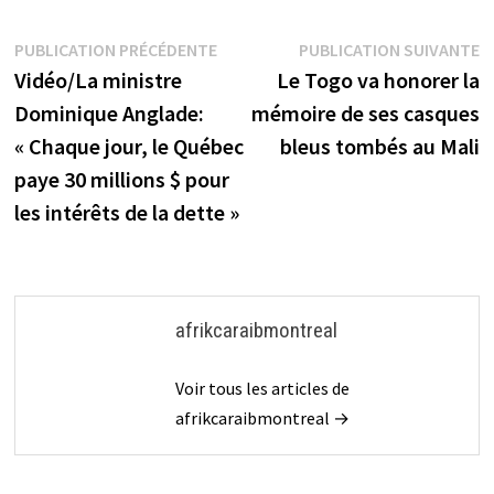
Navigation
Publication
P
PUBLICATION PRÉCÉDENTE
PUBLICATION SUIVANTE
précédente :
s
Vidéo/La ministre
Le Togo va honorer la
de
Dominique Anglade:
mémoire de ses casques
l’article
« Chaque jour, le Québec
bleus tombés au Mali
paye 30 millions $ pour
les intérêts de la dette »
afrikcaraibmontreal
Voir tous les articles de
afrikcaraibmontreal →