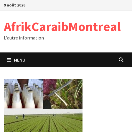
Passer
9 août 2026
au
contenu
AfrikCaraibMontreal
L'autre information
MENU