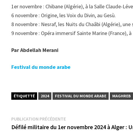
1er novembre : Chibane (Algérie), à la Salle Claude-Lévei
6 novembre : Origine, les Voix du Divin, au Gesù.
8 novembre : Nesraf, les Nuits du Chaâbi (Algérie), une 
9 novembre : Opéra immersif Sainte Marine (France), à 
Par Abdellah Merani
Festival du monde arabe
ÉTIQUETTÉ
2024
FESTIVAL DU MONDE ARABE
MAGHREB
Navigation
Publication
PUBLICATION PRÉCÉDENTE
précédente :
Défilé militaire du 1er novembre 2024 à Alger : 
de