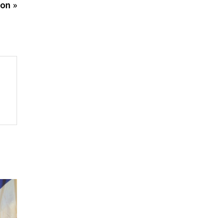
ion »