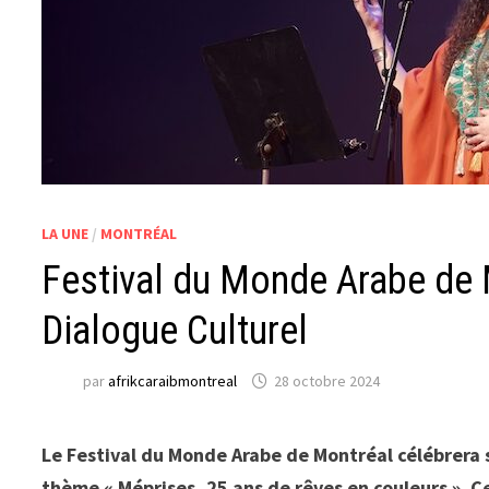
LA UNE
/
MONTRÉAL
Festival du Monde Arabe de M
Dialogue Culturel
par
afrikcaraibmontreal
28 octobre 2024
Le Festival du Monde Arabe de Montréal célébrera 
thème « Méprises, 25 ans de rêves en couleurs ». C