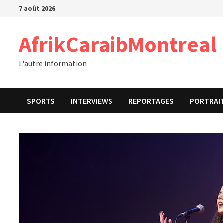
Passer
7 août 2026
au
contenu
AfrikCaraibMontreal
L'autre information
SPORTS
INTERVIEWS
REPORTAGES
PORTRAI