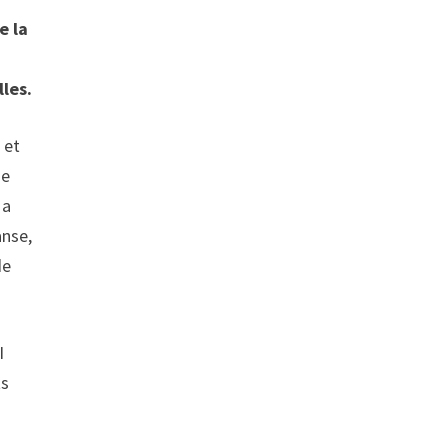
e la
lles.
 et
de
 a
anse,
de
I
ts