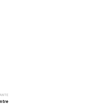
Publication
VANTE
suivante :
ntre