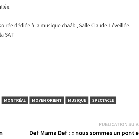
llée.
soirée dédiée à la musique chaâbi, Salle Claude-Léveillée.
la SAT
MONTRÉAL
MOYEN ORIENT
MUSIQUE
SPECTACLE
PUBLICATION SUI
Un
Def Mama Def : « nous sommes un pont e