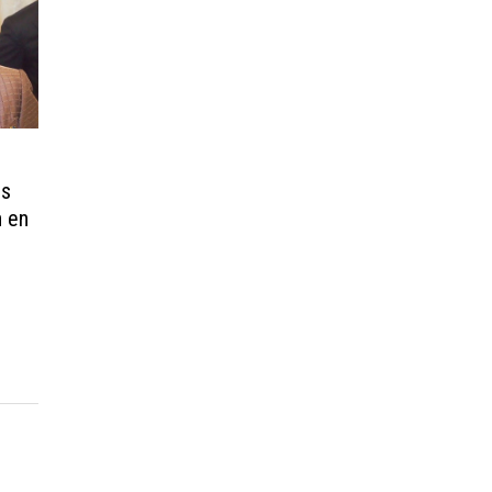
es
n en