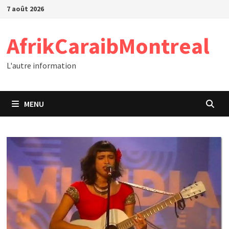
Passer
7 août 2026
au
contenu
AfrikCaraibMontreal
L'autre information
MENU