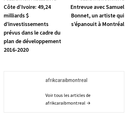
Navigation
précédente :
s
Côte d’Ivoire: 49,24
Entrevue avec Samuel
de
milliards $
Bonnet, un artiste qui
l’article
d’investissements
s’épanouit à Montréal
prévus dans le cadre du
plan de développement
2016-2020
afrikcaraibmontreal
Voir tous les articles de
afrikcaraibmontreal →