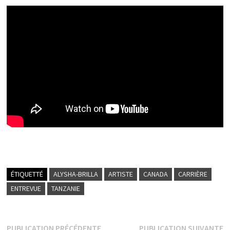
ÉTIQUETTÉ
ALYSHA-BRILLA
ARTISTE
CANADA
CARRIÈRE
ENTREVUE
TANZANIE
Publication
P
PUBLICATION PRÉCÉDENTE
PUBLICATION SUIVANTE