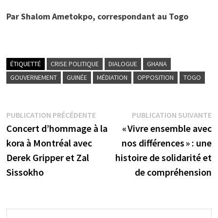
Par Shalom Ametokpo, correspondant au Togo
ÉTIQUETTÉ
CRISE POLITIQUE
DIALOGUE
GHANA
GOUVERNEMENT
GUINÉE
MÉDIATION
OPPOSITION
TOGO
Navigation
Publication
P
PUBLICATION PRÉCÉDENTE
PUBLICATION SUIVANTE
précédente :
s
Concert d’hommage à la
« Vivre ensemble avec
de
kora à Montréal avec
nos différences » : une
l’article
Derek Gripper et Zal
histoire de solidarité et
Sissokho
de compréhension