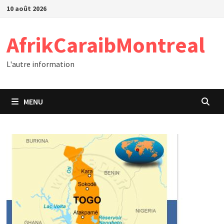
Passer
10 août 2026
au
contenu
AfrikCaraibMontreal
L'autre information
MENU