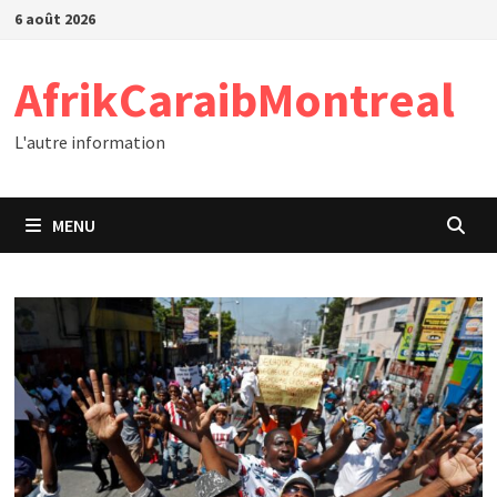
Passer
6 août 2026
au
contenu
AfrikCaraibMontreal
L'autre information
MENU