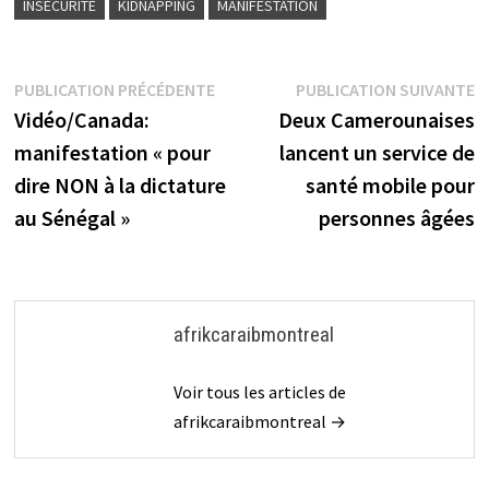
INSÉCURITÉ
KIDNAPPING
MANIFESTATION
Navigation
Publication
P
PUBLICATION PRÉCÉDENTE
PUBLICATION SUIVANTE
précédente :
s
Vidéo/Canada:
Deux Camerounaises
de
manifestation « pour
lancent un service de
l’article
dire NON à la dictature
santé mobile pour
au Sénégal »
personnes âgées
afrikcaraibmontreal
Voir tous les articles de
afrikcaraibmontreal →