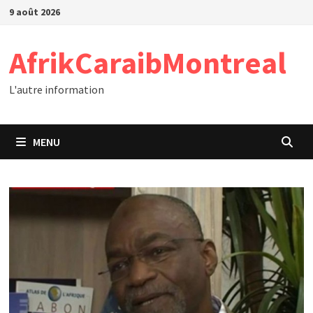
Passer
9 août 2026
au
contenu
AfrikCaraibMontreal
L'autre information
MENU