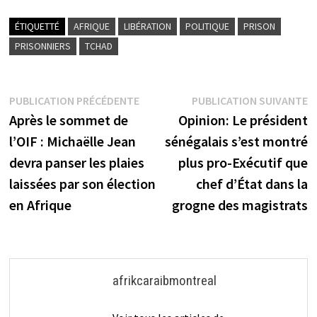
ÉTIQUETTÉ
AFRIQUE
LIBÉRATION
POLITIQUE
PRISON
PRISONNIERS
TCHAD
Navigation
Publication
P
PUBLICATION PRÉCÉDENTE
PUBLICATION SUIVANTE
précédente :
s
Après le sommet de
Opinion: Le président
de
l’OIF : Michaëlle Jean
sénégalais s’est montré
l’article
devra panser les plaies
plus pro-Exécutif que
laissées par son élection
chef d’État dans la
en Afrique
grogne des magistrats
afrikcaraibmontreal