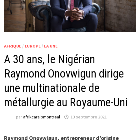
AFRIQUE
/
EUROPE
/
LA UNE
A 30 ans, le Nigérian
Raymond Onovwigun dirige
une multinationale de
métallurgie au Royaume-Uni
par
afrikcaraibmontreal
13 septembre 2021
Raymond Onovwigun, entrepreneur d’origine