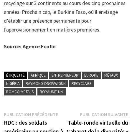
recyclage sur 3 continents au cours des cinq prochaines
années. Prochain cap, le Burkina Faso, où il envisage
d’établir une présence permanente pour
l’approvisionnement en matières premières.
Source: Agence Ecofin
ÉTIQUETTÉ
AFRIQUE
ENTREPRENEUR
EUROPE
MÉTAUX
NIGÉRIA
RAYMOND ONOVWIGUN
RECYCLAGE
ROMCO METALS
ROYAUME-UNI
Navigation
Publication
P
PUBLICATION PRÉCÉDENTE
PUBLICATION SUIVANTE
précédente :
s
RDC : des soldats
Table-ronde virtuelle du
de
américains en soutien à
Cabaret de la diversité: «