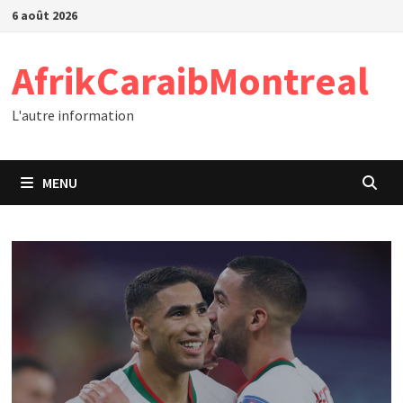
Passer
6 août 2026
au
contenu
AfrikCaraibMontreal
L'autre information
MENU