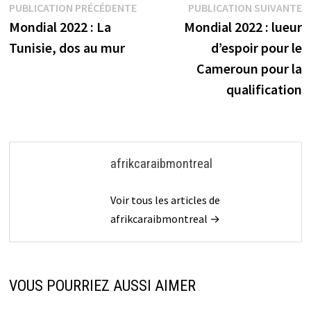
Navigation
Publication
P
PUBLICATION PRÉCÉDENTE
PUBLICATION SUIVANTE
précédente :
s
Mondial 2022 : La
Mondial 2022 : lueur
de
Tunisie, dos au mur
d’espoir pour le
l’article
Cameroun pour la
qualification
afrikcaraibmontreal
Voir tous les articles de
afrikcaraibmontreal →
VOUS POURRIEZ AUSSI AIMER