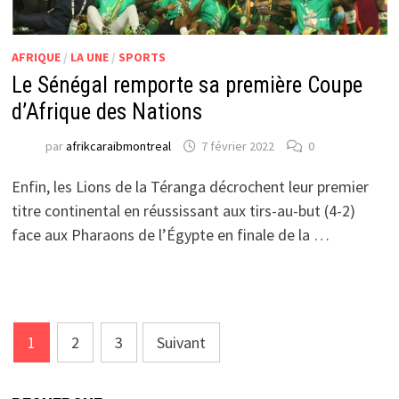
AFRIQUE
/
LA UNE
/
SPORTS
Le Sénégal remporte sa première Coupe
d’Afrique des Nations
par
afrikcaraibmontreal
7 février 2022
0
Enfin, les Lions de la Téranga décrochent leur premier
titre continental en réussissant aux tirs-au-but (4-2)
face aux Pharaons de l’Égypte en finale de la …
Pagination
1
2
3
Suivant
des