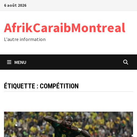
Passer
6 août 2026
au
contenu
AfrikCaraibMontreal
L'autre information
MENU
ÉTIQUETTE :
COMPÉTITION