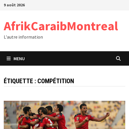
Passer
9 août 2026
au
contenu
AfrikCaraibMontreal
L'autre information
MENU
ÉTIQUETTE :
COMPÉTITION