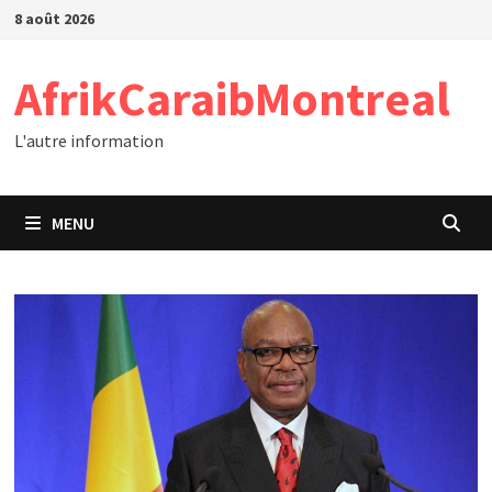
Passer
8 août 2026
au
contenu
AfrikCaraibMontreal
L'autre information
MENU