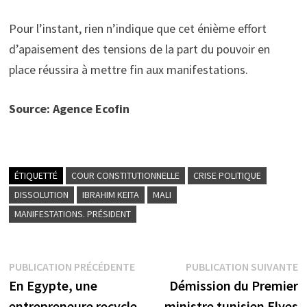
Pour l’instant, rien n’indique que cet énième effort
d’apaisement des tensions de la part du pouvoir en
place réussira à mettre fin aux manifestations.
Source: Agence Ecofin
ÉTIQUETTÉ
COUR CONSTITUTIONNELLE
CRISE POLITIQUE
DISSOLUTION
IBRAHIM KEITA
MALI
MANIFESTATIONS. PRÉSIDENT
Navigation
Publication
P
PUBLICATION PRÉCÉDENTE
PUBLICATION SUIVANTE
précédente :
s
En Egypte, une
Démission du Premier
de
entrepreneure recycle
ministre tunisien Elyes