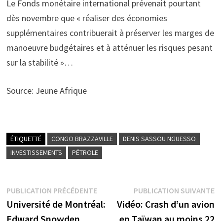
Le Fonds monétaire international prévenait pourtant
dès novembre que « réaliser des économies
supplémentaires contribuerait à préserver les marges de
manoeuvre budgétaires et à atténuer les risques pesant
sur la stabilité »…
Source: Jeune Afrique
ÉTIQUETTÉ
CONGO BRAZZAVILLE
DENIS SASSOU NGUESSO
INVESTISSEMENTS
PÉTROLE
Navigation
Publication
P
PUBLICATION PRÉCÉDENTE
PUBLICATION SUIVANTE
précédente :
s
Université de Montréal:
Vidéo: Crash d’un avion
de
Edward Snowden,
en Taïwan au moins 22