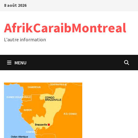
Passer
8 août 2026
au
contenu
AfrikCaraibMontreal
L'autre information
MENU