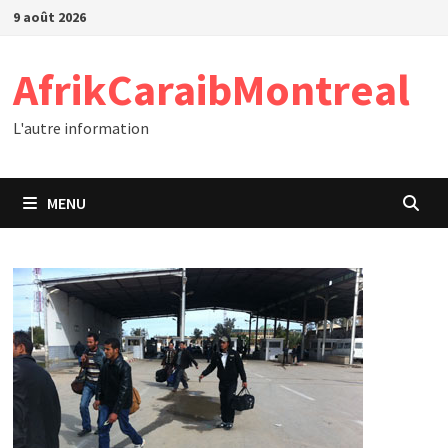
Passer
9 août 2026
au
contenu
AfrikCaraibMontreal
L'autre information
MENU