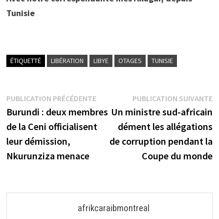
Tunisie
ÉTIQUETTÉ
LIBÉRATION
LIBYE
OTAGES
TUNISIE
Navigation
Publication
P
PUBLICATION PRÉCÉDENTE
PUBLICATION SUIVANTE
précédente :
s
Burundi : deux membres
Un ministre sud-africain
de
de la Ceni officialisent
dément les allégations
l’article
leur démission,
de corruption pendant la
Nkurunziza menace
Coupe du monde
afrikcaraibmontreal