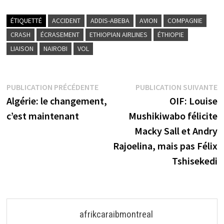
ÉTIQUETTÉ
ACCIDENT
ADDIS-ABEBA
AVION
COMPAGNIE
CRASH
ÉCRASEMENT
ETHIOPIAN AIRLINES
ÉTHIOPIE
LIAISON
NAIROBI
VOL
Navigation
Publication
P
PUBLICATION PRÉCÉDENTE
PUBLICATION SUIVANTE
précédente :
s
Algérie: le changement,
OIF: Louise
de
c’est maintenant
Mushikiwabo félicite
l’article
Macky Sall et Andry
Rajoelina, mais pas Félix
Tshisekedi
afrikcaraibmontreal