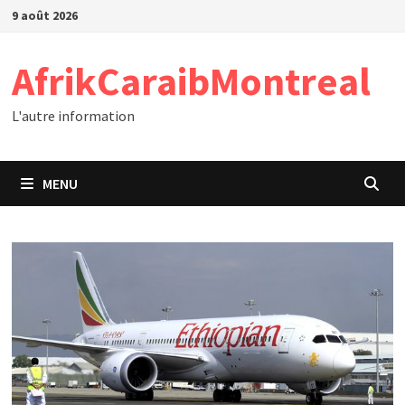
Passer
9 août 2026
au
contenu
AfrikCaraibMontreal
L'autre information
MENU