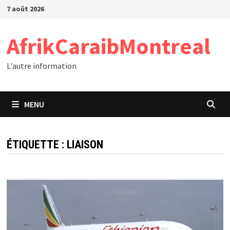
Passer
7 août 2026
au
contenu
AfrikCaraibMontreal
L'autre information
MENU
ÉTIQUETTE :
LIAISON