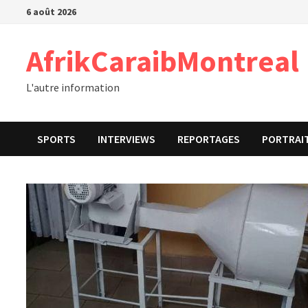
Passer
6 août 2026
au
contenu
AfrikCaraibMontreal
L'autre information
SPORTS
INTERVIEWS
REPORTAGES
PORTRAI