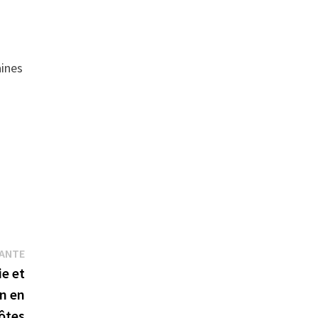
aines
Publication
VANTE
suivante :
ie et
n en
ôtes