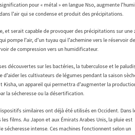
 », signification pour « métal » en langue Nso, augmente l’hum
dans l’air qui se condense et produit des précipitations.
e, et serait capable de provoquer des précipitations sur une
ui pompe l’air, d’un tuyau qui l’achemine vers le réservoir d
rvoir de compression vers un humidificateur.
s découvertes sur les bactéries, la tuberculose et le palud
nvie d’aider les cultivateurs de légumes pendant la saison sèch
nt Kisha, un appareil qui permettra d’augmenter la productio
r la sécheresse ou la désertification.
spositifs similaires ont déjà été utilisés en Occident. Dans l
ns les films. Au Japon et aux Émirats Arabes Unis, la pluie est
 de sécheresse intense. Ces machines fonctionnent selon un