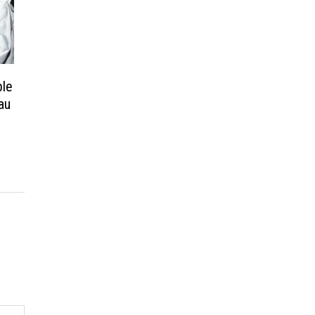
ble
 au