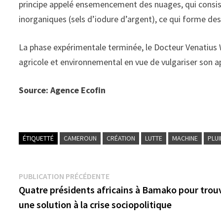
principe appelé ensemencement des nuages, qui consi
inorganiques (sels d’iodure d’argent), ce qui forme de
La phase expérimentale terminée, le Docteur Venatius
agricole et environnemental en vue de vulgariser son 
Source: Agence Ecofin
ÉTIQUETTÉ
CAMEROUN
CRÉATION
LUTTE
MACHINE
PLUI
Navigation
Publication
PUBLICATION PRÉCÉDENTE
précédente :
Quatre présidents africains à Bamako pour trou
de
une solution à la crise sociopolitique
l’article