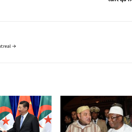
ontreal →