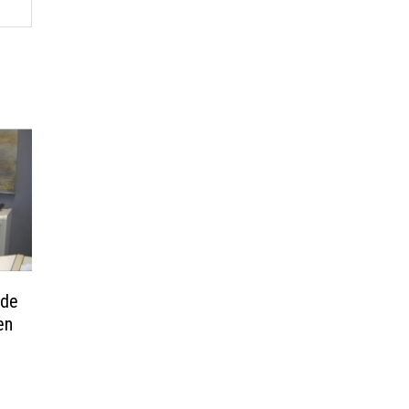
 de
en