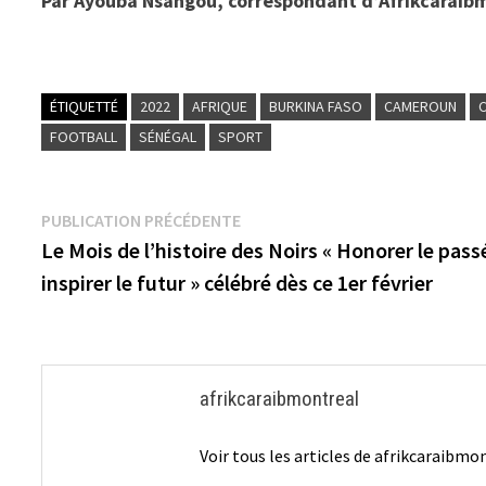
Par Ayouba Nsangou, correspondant d’Afrikcarai
ÉTIQUETTÉ
2022
AFRIQUE
BURKINA FASO
CAMEROUN
FOOTBALL
SÉNÉGAL
SPORT
Navigation
Publication
PUBLICATION PRÉCÉDENTE
précédente :
Le Mois de l’histoire des Noirs « Honorer le pass
de
inspirer le futur » célébré dès ce 1er février
l’article
afrikcaraibmontreal
Voir tous les articles de afrikcaraibm