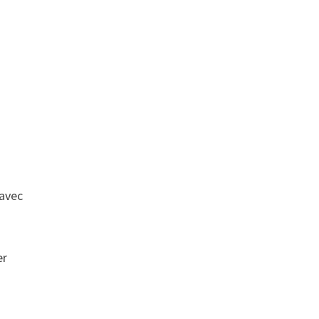
 avec
er