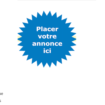
s
ue
s