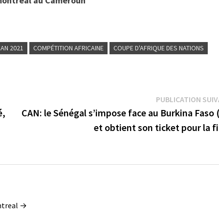
bmontreal au Cameroun
CAN 2021
COMPÉTITION AFRICAINE
COUPE D'AFRIQUE DES NATIONS
PUBLICATION SUI
é,
CAN: le Sénégal s’impose face au Burkina Faso 
et obtient son ticket pour la f
ontreal →