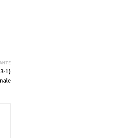
Publication
VANTE
suivante :
(3-1)
inale