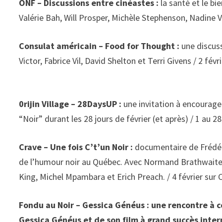
ONF – Discussions entre cinéastes :
la santé et le bi
Valérie Bah, Will Prosper, Michèle Stephenson, Nadine Va
Consulat américain – Food for Thought :
une discuss
Victor, Fabrice Vil, David Shelton et Terri Givens / 2 févr
0rijin Village – 28DaysUP :
une invitation à encourage
“Noir” durant les 28 jours de février (et après) / 1 au 28
Crave – Une fois C’t’un Noir :
documentaire de Frédéri
de l’humour noir au Québec. Avec Normand Brathwaite
King, Michel Mpambara et Erich Preach. / 4 février sur 
Fondu au Noir – Gessica Généus : une rencontre à c
Gessica Généus et de son film à grand succès intern