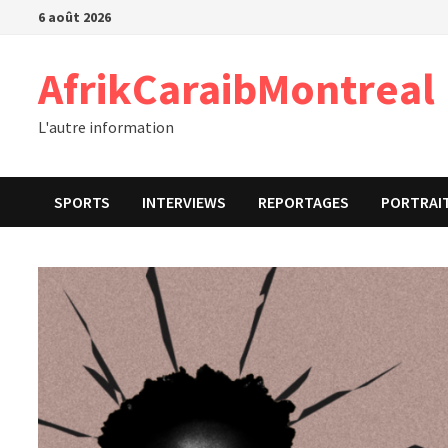
Passer
6 août 2026
au
contenu
AfrikCaraibMontreal
L'autre information
SPORTS
INTERVIEWS
REPORTAGES
PORTRAI