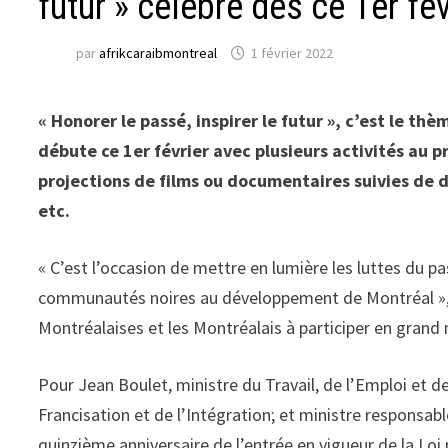
futur » célébré dès ce 1er fév
par
afrikcaraibmontreal
1 février 2022
« Honorer le passé, inspirer le futur », c’est le thè
débute ce 1er février avec plusieurs activités au 
projections de films ou documentaires suivies de d
etc.
« C’est l’occasion de mettre en lumière les luttes du p
communautés noires au développement de Montréal », a 
Montréalaises et les Montréalais à participer en grand 
Pour Jean Boulet, ministre du Travail, de l’Emploi et de
Francisation et de l’Intégration; et ministre responsabl
quinzième anniversaire de l’entrée en vigueur de la Loi 