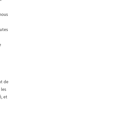
 nous
outes
e
e
nt de
 les
é, et