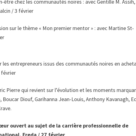
en-être chez les communautés noires : avec Gentille M. Assih,
lcin / 3 février
ion sur le thème « Mon premier mentor » : avec Martine St-
ier
r les entrepreneurs issus des communautés noires en achet
 février
c Pierre qui revient sur l’évolution et les moments marqua
, Boucar Diouf, Garihanna Jean-Louis, Anthony Kavanagh, E
Crave.
œur ouvert au sujet de la carrière professionnelle de
ational, Freda / 27 février