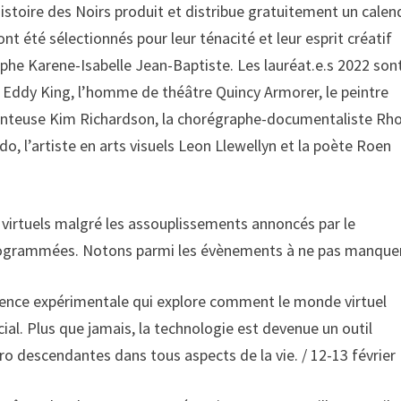
toire des Noirs produit et distribue gratuitement un calend
ont été sélectionnés pour leur ténacité et leur esprit créatif
aphe Karene-Isabelle Jean-Baptiste. Les lauréat.e.s 2022 sont 
e Eddy King, l’homme de théâtre Quincy Armorer, le peintre
chanteuse Kim Richardson, la chorégraphe-documentaliste Rh
do, l’artiste en arts visuels Leon Llewellyn et la poète Roen
irtuels malgré les assouplissements annoncés par le
programmées. Notons parmi les évènements à ne pas manquer
ence expérimentale qui explore comment le monde virtuel
al. Plus que jamais, la technologie est devenue un outil
ro descendantes dans tous aspects de la vie. / 12-13 février