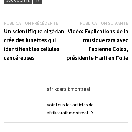
JOURNALISTE
TV
Navigation
Publication
P
PUBLICATION PRÉCÉDENTE
PUBLICATION SUIVANTE
précédente :
s
Un scientifique nigérian
Vidéo: Explications de la
de
crée des lunettes qui
musique rara avec
l’article
identifient les cellules
Fabienne Colas,
cancéreuses
présidente Haïti en Folie
afrikcaraibmontreal
Voir tous les articles de
afrikcaraibmontreal →