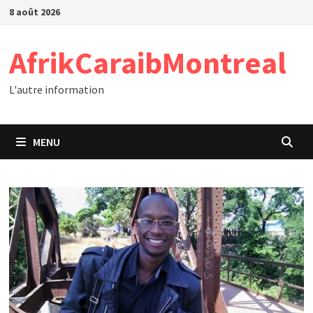
Passer
8 août 2026
au
contenu
AfrikCaraibMontreal
L'autre information
MENU