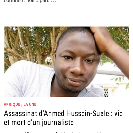
continent noir » paru …
AFRIQUE
/
LA UNE
Assassinat d’Ahmed Hussein-Suale : vie
et mort d’un journaliste