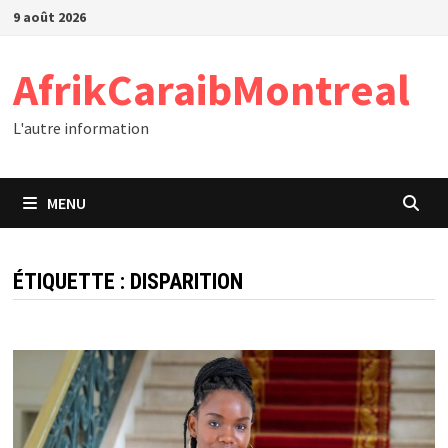
Passer
9 août 2026
au
contenu
AfrikCaraibMontreal
L'autre information
MENU
ÉTIQUETTE :
DISPARITION