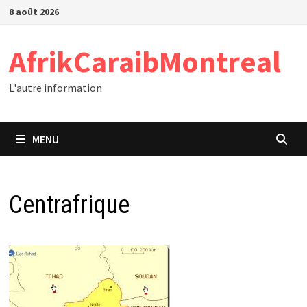
Passer
8 août 2026
au
contenu
AfrikCaraibMontreal
L'autre information
MENU
Centrafrique