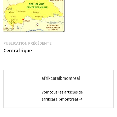
Navigation
Publication
PUBLICATION PRÉCÉDENTE
précédente :
Centrafrique
de
l’article
afrikcaraibmontreal
Voir tous les articles de
afrikcaraibmontreal →