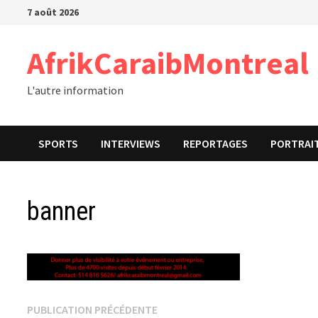
Passer
7 août 2026
au
contenu
AfrikCaraibMontreal
L'autre information
SPORTS
INTERVIEWS
REPORTAGES
PORTRAI
banner
Navigation
Publication
PUBLICATION PRÉCÉDENTE