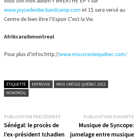
vous son mini album « BREATHE EP » sur
www.joycedevibe.bandcamp.com
et 1$ sera versé au
Centre de bien être l’Espoir C’est la Vie.
Afrikcaraibmontreal
Pour plus d’infos:http://
www.misscreolequebec.com/
ÉTIQUETTÉ
ENTREVUE
MISS CRÉOLE QUÉBEC 2015
MONTRÉAL
Navigation
Publication
P
PUBLICATION PRÉCÉDENTE
PUBLICATION SUIVANTE
précédente :
s
Sénégal: le procès de
Musique de Syncope:
de
l’ex-président tchadien
jumelage entre musique