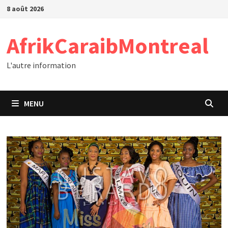
Passer
8 août 2026
au
contenu
AfrikCaraibMontreal
L'autre information
MENU